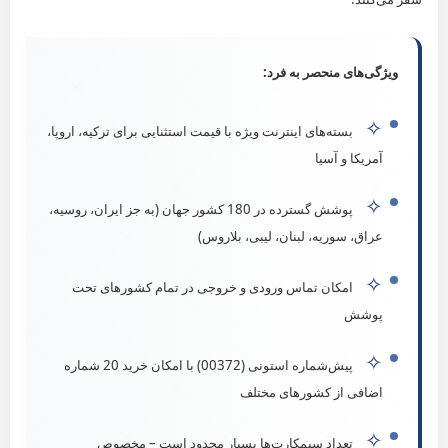
شبکه‌های اجتماعی
ویژگی‌های منحصر به فرد:
✧
بسته‌های اینترنت ویژه با قیمت استثنایی برای ترکیه، اروپا،
آمریکا و آسیا
© شرکت بین‌المللی تجارت ارس الکترونیک آرین | مدیریت: آقای صفائی
✧
پوشش گسترده در 180 کشور جهان (به جز ایران، روسیه،
عراق، سوریه، لبنان، لیبی، بلاروس)
✧
امکان تماس ورودی و خروجی در تمام کشورهای تحت
پوشش
✧
پیش‌شماره استونی (00372) با امکان خرید 20 شماره
اضافی از کشورهای مختلف
✧
تعداد سیمکارت‌ها بسیار محدود است – مخصوص