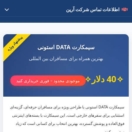
اطلاعات تماس شرکت آرین
درباره ما
با ۱۵ سال تجربه در تبادلات مالی بین‌المللی، بهترین خدمات را با قیمت
پیشنهاد ویژه
رقابتی ارائه می‌دهیم.
سیمکارت DATA استونی
لینک‌های مهم
بهترین همراه برای مسافران بین المللی
سفارش محصول
40 دلار
مقالات آموزشی
موجودی محدود – فوری خریداری کنید
تماس با ما
سیمکارت DATA استونی با طراحی ویژه برای مسافران حرفه‌ای، گزینه‌ای
021-22535250
استثنایی برای سفرهای خارجی است. این سیمکارت با بسته‌های اینترنتی
0912-2270234
فوق‌العاده و پوشش گسترده، بهترین انتخاب برای کسانی است که زیاد
تهران، بزرگراه رسالت
سفر می‌کنند.