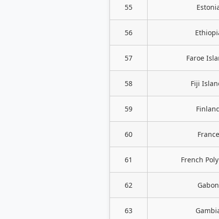
55
Estoni
56
Ethiopi
57
Faroe Isl
58
Fiji Isla
59
Finlan
60
Franc
61
French Poly
62
Gabon
63
Gambi