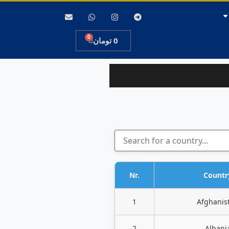
0
0
تومان
Nr.
Countr
1
Afghanis
2
Albani