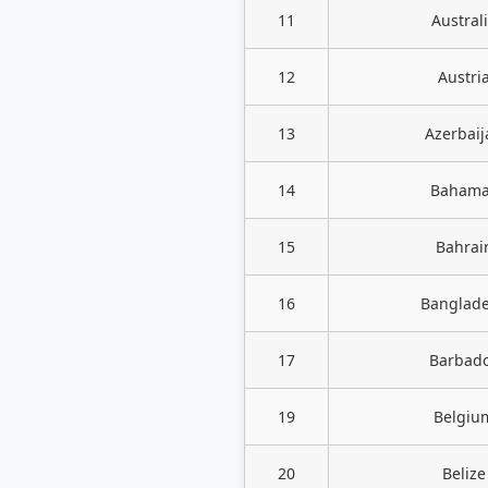
11
Austral
12
Austri
13
Azerbaij
14
Baham
15
Bahrai
16
Banglad
17
Barbad
19
Belgiu
20
Belize