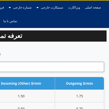
صفحه اصلی
ویزاکارت
سیمکارت خارجی
شماره خارجی
فرو
تماس با ما
تعرفه ت
s
Incoming (Other) $/min
Outgoing $/min
1.50
1.75
0.50
0.75