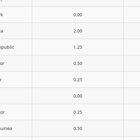
k
0.00
ca
2.00
epublic
1.25
or
0.50
r
0.25
0.00
dor
0.25
Guinea
0.50