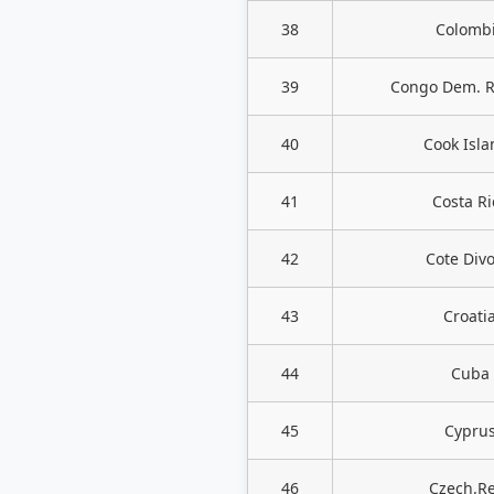
38
Colomb
39
Congo Dem. R
40
Cook Isla
41
Costa Ri
42
Cote Divo
43
Croati
44
Cuba
45
Cypru
46
Czech.R