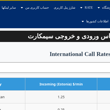
شگاه
RATE
شارژ پنل کاربری
حساب کاربری من
سایر لینکها
اطلاعات کشورها
ماس ورودی و خروجی سیمکارت
International Call Rate
y
Incoming (Estonia) $/min
tan
1.25
a
0.25