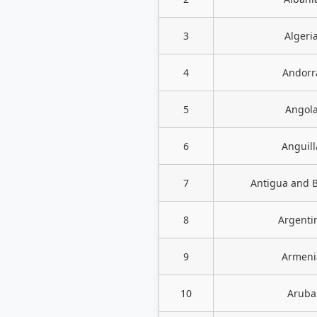
3
Algeri
4
Andorr
5
Angol
6
Anguill
7
Antigua and 
8
Argenti
9
Armeni
10
Aruba