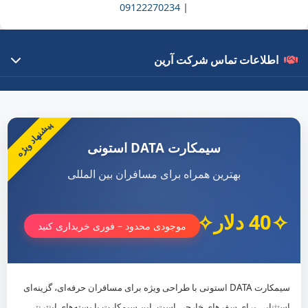
09122270234
|
اطلاعات تماس شرکت آرین
درباره ما
با ۱۵ سال تجربه در تبادلات مالی بین‌المللی، بهترین خدمات را با قیمت
پیشنهاد ویژه
رقابتی ارائه می‌دهیم.
سیمکارت DATA استونی
لینک‌های مهم
بهترین همراه برای مسافران بین المللی
سفارش محصول
40 دلار
مقالات آموزشی
موجودی محدود – فوری خریداری کنید
تماس با ما
سیمکارت DATA استونی با طراحی ویژه برای مسافران حرفه‌ای، گزینه‌ای
021-22535250
استثنایی برای سفرهای خارجی است. این سیمکارت با بسته‌های اینترنتی