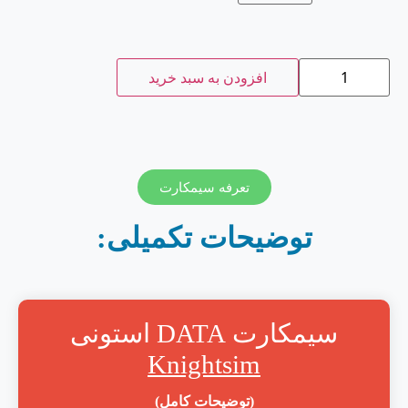
افزودن به سبد خرید
تعرفه سیمکارت
توضیحات تکمیلی:
سیمکارت DATA استونی
Knightsim
(توضیحات کامل)