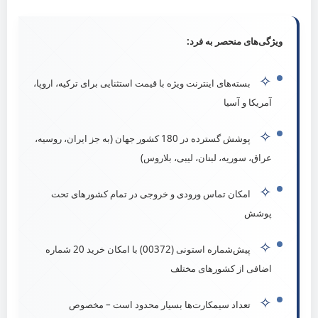
شبکه‌های اجتماعی
ویژگی‌های منحصر به فرد:
✧
بسته‌های اینترنت ویژه با قیمت استثنایی برای ترکیه، اروپا،
آمریکا و آسیا
© شرکت بین‌المللی تجارت ارس الکترونیک آرین | مدیریت: آقای صفائی
✧
پوشش گسترده در 180 کشور جهان (به جز ایران، روسیه،
عراق، سوریه، لبنان، لیبی، بلاروس)
✧
امکان تماس ورودی و خروجی در تمام کشورهای تحت
پوشش
✧
پیش‌شماره استونی (00372) با امکان خرید 20 شماره
اضافی از کشورهای مختلف
✧
تعداد سیمکارت‌ها بسیار محدود است – مخصوص