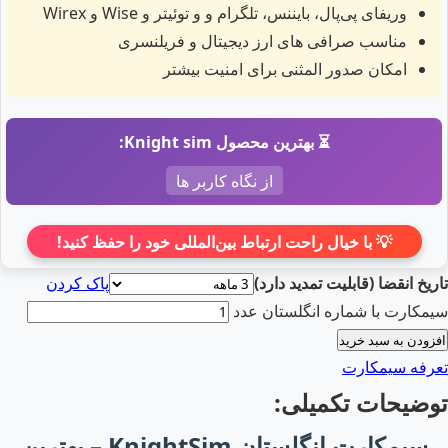
وریفای پی‌پال، بایننس، تلگرام و و توئیتر و Wise و Wirex
مناسب صرافی های ارز دیجیتال و فریلنسری
امکان صدور المثنی برای امنیت بیشتر
⏳ بهترین محصول Knight sim:
از نگاه کاربر ها
💡 با خیال راحت ارتباط بین‌المللی خود را حفظ کنید!
تاریخ انقضا (قابلیت تمدید دارد)
پاک کردن
سیمکارت با شماره انگلستان عدد
افزودن به سبد خرید
تعرفه سیمکارت
توضیحات تکمیلی:
سیمکارت انگلستان KnightSim – بهترین