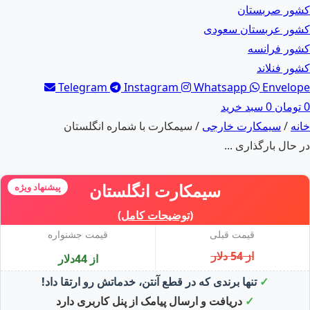
کشور صربستان
کشور عربستان سعودی
کشور فرانسه
کشور فنلاند
Telegram
Instagram
Whatsapp
Envelope
0
تومان
0
سبد خرید
خانه
/
سیمکارت خارجی
/ سیمکارت با شماره انگلستان
در حال بارگذاری ...
سیمکارت انگلستان
پیشنهاد ویژه
(توضیحات کامل)
قیمت قبلی
قیمت جشنواره
از 54 دلار
از 44دلار
✓
تنها برندی که در قطع آنتن، خدماتش رو ارتقا داد!
✓
دریافت و ارسال پیامک از پنل کاربری دارد