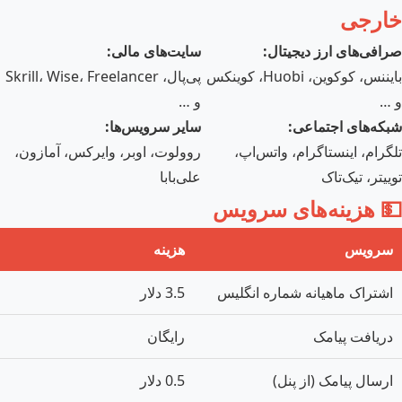
خارجی
صرافی‌های ارز دیجیتال:
سایت‌های مالی:
بایننس، کوکوین، Huobi، کوینکس
پی‌پال، Skrill، Wise، Freelancer
و …
و …
شبکه‌های اجتماعی:
سایر سرویس‌ها:
تلگرام، اینستاگرام، واتس‌اپ،
روولوت، اوبر، وایرکس، آمازون،
توییتر، تیک‌تاک
علی‌بابا
💵 هزینه‌های سرویس
سرویس
هزینه
اشتراک ماهیانه شماره انگلیس
3.5 دلار
دریافت پیامک
رایگان
ارسال پیامک (از پنل)
0.5 دلار