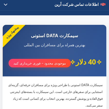
اطلاعات تماس شرکت آرین
درباره ما
با ۱۵ سال تجربه در تبادلات مالی بین‌المللی، بهترین خدمات را با قیمت
پیشنهاد ویژه
رقابتی ارائه می‌دهیم.
سیمکارت DATA استونی
لینک‌های مهم
بهترین همراه برای مسافران بین المللی
سفارش محصول
40 دلار
مقالات آموزشی
موجودی محدود – فوری خریداری کنید
تماس با ما
سیمکارت DATA استونی با طراحی ویژه برای مسافران حرفه‌ای، گزینه‌ای
021-22535250
استثنایی برای سفرهای خارجی است. این سیمکارت با بسته‌های اینترنتی
0912-2270234
فوق‌العاده و پوشش گسترده، بهترین انتخاب برای کسانی است که زیاد
تهران، بزرگراه رسالت
سفر می‌کنند.