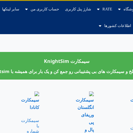
شگاه
RATE
شارژ پنل کاربری
حساب کاربری من
سایر لینکها
اطلاعات کشورها
سیمکارت KnightSim
سیمکارت های بی پشتیبانی رو جمع کن و یک بار برای همیشه با Knightsim راحت شو
سیمکارت
با
ت
شماره