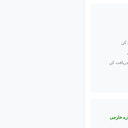
 کن
 دریافت کن
اره خارجی