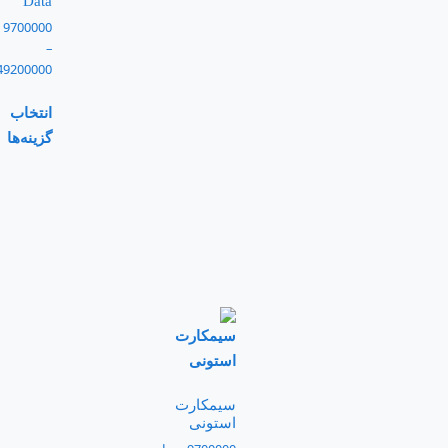
Data
9700000
–
49200000
انتخاب
گزینه‌ها
سیمکارت
استونی