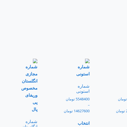
شماره
استونی
تومان
5548400
تومان
–
تومان
14627600
تومان
شماره
انتخاب
انگلستان