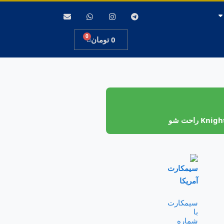
0
0
تومان
سیمکارت
با
شماره