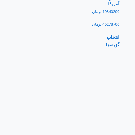
آمریکا
10340200
تومان
–
46278700
تومان
انتخاب
گزینه‌ها