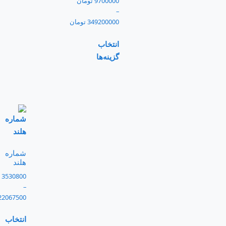
9700000
تومان
–
349200000
تومان
انتخاب
گزینه‌ها
شماره
هلند
3530800
–
22067500
انتخاب