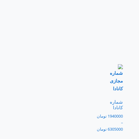
شماره
کانادا
1940000
تومان
–
6305000
تومان