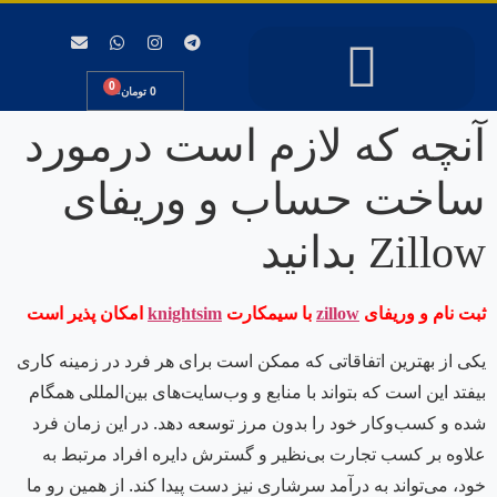
0
0
تومان
آنچه که لازم است درمورد
حساب کاربری من
سایر لینکها
سیمکارت خارجی
شماره خارجی
شارژ پنل کاربری
اطلاعات کشورها
ساخت حساب و وریفای
Zillow بدانید
ثبت نام و وریفای
با سیمکارت
امکان پذیر است
knightsim
zillow
یکی از بهترین اتفاقاتی که ممکن است برای هر فرد در زمینه کاری
بیفتد این است که بتواند با منابع و وب‌سایت‌های بین‌المللی همگام
شده و کسب‌وکار خود را بدون مرز توسعه دهد. در این زمان فرد
علاوه بر کسب تجارت بی‌نظیر و گسترش دایره افراد مرتبط به
خود، می‌تواند به درآمد سرشاری نیز دست پیدا کند. از همین رو ما