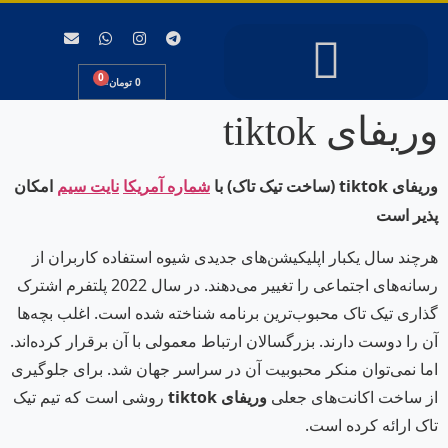
0
0
تومان
وریفای tiktok
حساب کاربری من
سایر لینکها
سیمکارت خارجی
شماره خارجی
شارژ پنل کاربری
اطلاعات کشورها
وریفای tiktok (ساخت تیک تاک) با
امکان
شماره آمریکا
نایت سیم
پذیر است
هرچند سال یکبار اپلیکیشن‌های جدیدی شیوه استفاده کاربران از
رسانه‌های اجتماعی را تغییر می‌دهند. در سال 2022 پلتفرم اشترک
گذاری تیک تاک محبوب‌ترین برنامه شناخته شده است. اغلب بچه‌ها
آن را دوست دارند. بزرگسالان ارتباط معمولی با آن برقرار کرده‌اند.
اما نمی‌توان منکر محبوبیت آن در سراسر جهان شد. برای جلوگیری
از ساخت اکانت‌های جعلی
وریفای
tiktok
روشی است که تیم تیک
تاک ارائه کرده است.