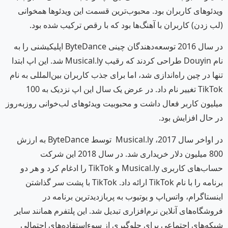
ویدئوهای کاربران بود. محبوب‌ترین قسمت این ویدئوها همخوانی
(لب زدن) کاربران با آهنگ‌ها بود که با رقص ترکیب شده بود.
در سال 2016 توسعه‌دهندگان چینی ByteDance اپلیکیشنی را به
نام Douyin طراحی کردند که رقیب Musical.ly شد. این اپ ابتدا
تنها در چین راه‌اندازی شد، اما برای جذب کاربران بین‌المللی به نام
TikTok تغییر نام داد. در عرض یک سال این اپ نزدیک به 100
میلیون کاربر فعال داشت و محبوبیت ویدئوهای لب‌خوانی روزبه‌روز
در حال افزایش بود.
در اواخر سال 2017، Musical.ly توسط ByteDance به ارزش
800 میلیون دلار خریداری شد. در سال 2018 این شرکت
حساب‌های کاربری Musical.ly و TikTok را ادغام کرد و هر دو
برنامه را با نام TikTok ارائه داد. TikTok با پشت سر گذاشتن
اینستاگرام، واتس‌اپ و یوتیوب به پربازدیدترین برنامه در
فروشگاه‌های آنلاین نرم‌افزاری تبدیل شد. این پلتفرم همانند سایر
شبکه‌های اجتماعی برای جلوگیری از سوءاستفاده‌های احتمالی