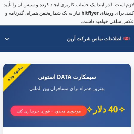
لازم است تا در ابتدا یک حساب کاربری ایجاد کرده و سپس آن را تأیید
کنید. برای
وریفای
bitflyer
نیاز به یک شماره‌تلفن همراه، گذرنامه و
عکس سلفی خواهید داشت.
اطلاعات تماس شرکت آرین
درباره ما
با ۱۵ سال تجربه در تبادلات مالی بین‌المللی، بهترین خدمات را با قیمت
پیشنهاد ویژه
رقابتی ارائه می‌دهیم.
سیمکارت DATA استونی
لینک‌های مهم
بهترین همراه برای مسافران بین المللی
سفارش محصول
40 دلار
مقالات آموزشی
موجودی محدود – فوری خریداری کنید
تماس با ما