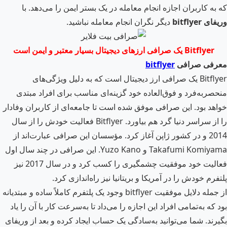
که به کاربران اجازه انجام معامله در یک بستر ایمن را می‌دهد. با
وریفای
bitflyer
دیگر نگران انجام معامله نباشید.
Bitflyer
یک صرافی ارزهای دیجیتال بسیار معتبر و ایمن است
معرفی صرافی
bitflyer
Bitflyer یک صرافی ارز دیجیتال است که به دلیل ویژگی‌های
منحصربه‌فرد و فوق‌العاده خود گزینه‌ای مناسب برای افراد مبتدی
خواهد بود. این صرافی موفق شده است تا جامعه‌ای از کاربران وفادار
را از سراسر دنیا گرد هم بیاورد. Bitflyer فعالیت خودش را از سال
2014 و در کشور ژاپن آغاز کرد. مؤسسان این صرافی عبارت‌اند از
Takafumi Komiyama و Yuzo Kano. این صرافی در چند سال اول
فعالیت خود موفقیت چشمگیری را کسب کرد و در سال 2017 نیز
پلتفرم خودش را در آمریکا و بریتانیا نیز راه‌اندازی کرد.
از جمله دلایل موفقیت bitflyer وجود یک پلتفرم کاملاً ساده و مبتدیانه
بود که به‌تمامی افراد این اجازه را می‌داد تا به‌سرعت کار با آن را یاد
بگیرند. شما می‌توانید به‌سادگی یک حساب ایجاد کرده و بعد از وریفای