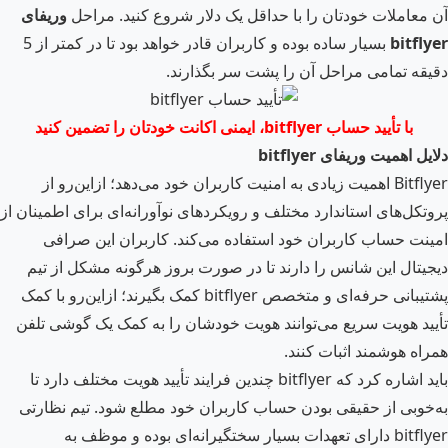
آن معاملات خودتان را با حداقل یک دلار شروع کنید. مراحل
وریفای
bitflyer
بسیار ساده بوده و کاربران قادر خواهد بود تا در کمتر از 5
دقیقه تمامی مراحل آن را پشت سر بگذارند.
با تأیید حساب
bitflyer
، ایمنی اکانت خودتان را تضمین کنید
دلایل اهمیت وریفای
bitflyer
Bitflyer اهمیت زیادی به امنیت کاربران خود می‌دهد؛ ازاین‌رو از
پروتکل‌های استاندارد مختلف و رویکردهای نوآورانه‌ای برای اطمینان از
امینت حساب کاربران خود استفاده می‌کند. کاربران این صرافی
دیجیتال این شانس را دارند تا در صورت بروز هرگونه مشکل از تیم
پشتیبانی حرفه‌ای و متخصص bitflyer کمک بگیرند؛ ازاین‌رو با کمک
تأیید هویت سریع می‌توانند هویت خودشان را به کمک یک گوشی تلفن
همراه هوشمند اثبات کنند.
باید اشاره کرد که bitflyer چندین فرایند تأیید هویت مختلف دارد تا
به‌خوبی از حقیقی بودن حساب کاربران خود مطلع شود. تیم نظارتی
bitflyer دارای تعهدات بسیار سختگیرانه‌ای بوده و موظف به