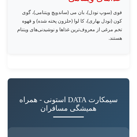
فوی (سوپ نودل)، بان می (ساندویچ ویتنامی)، گوی
کون (نودل بهاری)، کا لوا (حلزون پخته شده) و قهوه
تخم مرغی از معروف‌ترین غذاها و نوشیدنی‌های ویتنام
هستند.
سیمکارت DATA استونی - همراه
همیشگی مسافران