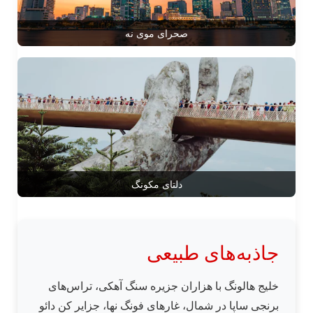
صحرای موی نه
دلتای مکونگ
جاذبه‌های طبیعی
خلیج هالونگ با هزاران جزیره سنگ آهکی، تراس‌های
برنجی ساپا در شمال، غارهای فونگ نها، جزایر کن دائو