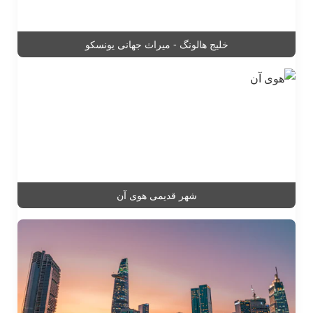
خلیج هالونگ - میراث جهانی یونسکو
شهر قدیمی هوی آن