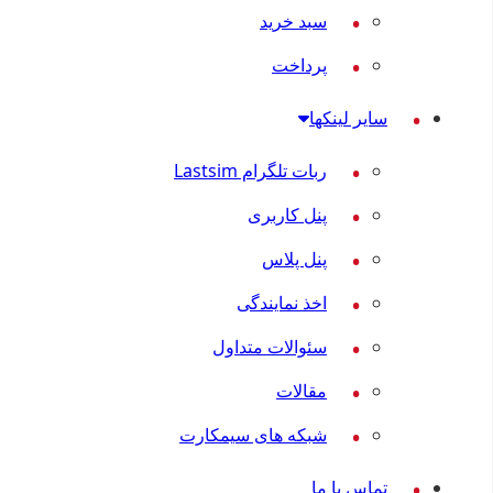
سبد خرید
پرداخت
سایر لینکها
ربات تلگرام Lastsim
پنل کاربری
پنل پلاس
اخذ نمایندگی
سئوالات متداول
مقالات
شبکه های سیمکارت
تماس با ما