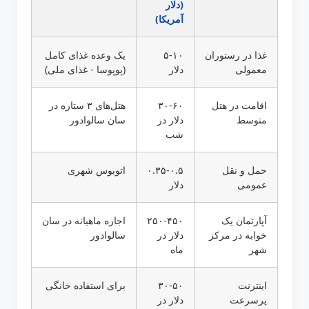
(دلار
آمریکا)
غذا در رستوران
۵-۱۰
یک وعده غذای کامل
معمولی
دلار
(پوپوسا - غذای ملی)
اقامت در هتل
۳۰-۶۰
هتل‌های ۳ ستاره در
متوسط
دلار در
سان سالوادور
شب
حمل و نقل
۰.۳۵-۰.۵
اتوبوس شهری
عمومی
دلار
آپارتمان یک
۲۵۰-۴۵۰
اجاره ماهیانه در سان
خوابه در مرکز
دلار در
سالوادور
شهر
ماه
اینترنت
۳۰-۵۰
برای استفاده خانگی
پرسرعت
دلار در