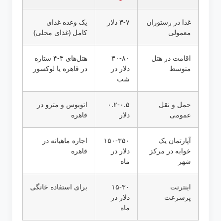
غذا در رستوران
۳-۷ دلار
یک وعده غذای
معمولی
کامل (غذای محلی)
اقامت در هتل
۳۰-۸۰
هتل‌های ۳-۴ ستاره
متوسط
دلار در
در قاهره یا لوکسور
شب
حمل و نقل
۰.۲-۰.۵
اتوبوس و مترو در
عمومی
دلار
قاهره
آپارتمان یک
۱۵۰-۳۵۰
اجاره ماهیانه در
خوابه در مرکز
دلار در
قاهره
شهر
ماه
اینترنت
۱۵-۳۰
برای استفاده خانگی
پرسرعت
دلار در
ماه