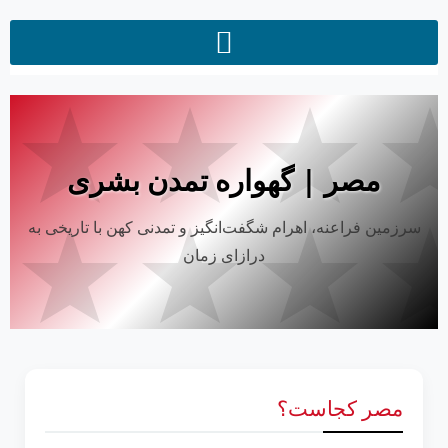
مصر | گهواره تمدن بشری
سرزمین فراعنه، اهرام شگفت‌انگیز و تمدنی کهن با تاریخی به
درازای زمان
مصر کجاست؟