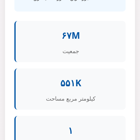
۶۷M
جمعیت
۵۵۱K
کیلومتر مربع مساحت
۱