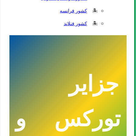
کشور فرانسه
کشور فنلاند
جزایر
تورکس و