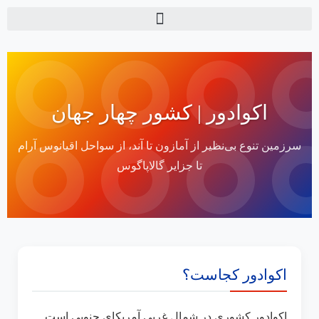
اکوادور | کشور چهار جهان
سرزمین تنوع بی‌نظیر از آمازون تا آند، از سواحل اقیانوس آرام
تا جزایر گالاپاگوس
اکوادور کجاست؟
اکوادور کشوری در شمال غربی آمریکای جنوبی است