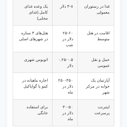
غذا در رستوران
۳-۸ دلار
یک وعده غذای
معمولی
کامل (غذای
محلی)
اقامت در هتل
۲۵-۶۰
هتل‌های ۳ ستاره
متوسط
دلار در
در شهرهای اصلی
شب
حمل و نقل
۰.۲۵-۰.۵
اتوبوس شهری
عمومی
دلار
آپارتمان یک
۲۵۰-۴۵۰
اجاره ماهیانه در
خوابه در مرکز
دلار در
کیتو یا گوایاکیل
شهر
ماه
اینترنت
۳۰-۵۰
برای استفاده
پرسرعت
دلار در
خانگی
ماه