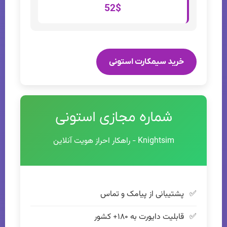
52$
خرید سیمکارت استونی
شماره مجازی استونی
Knightsim - راهکار احراز هویت آنلاین
پشتیبانی از پیامک و تماس
قابلیت دایورت به ۱۸۰+ کشور