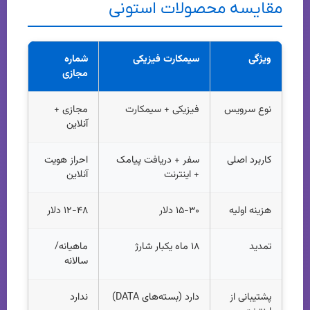
مقایسه محصولات استونی
ویژگی
سیمکارت فیزیکی
شماره
مجازی
نوع سرویس
فیزیکی + سیمکارت
مجازی +
آنلاین
کاربرد اصلی
سفر + دریافت پیامک
احراز هویت
+ اینترنت
آنلاین
هزینه اولیه
۱۵-۳۰ دلار
۱۲-۴۸ دلار
تمدید
۱۸ ماه یکبار شارژ
ماهیانه/
سالانه
پشتیبانی از
دارد (بسته‌های DATA)
ندارد