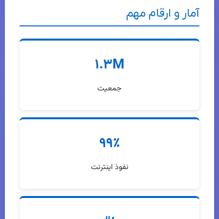
آمار و ارقام مهم
۱.۳M
جمعیت
۹۹٪
نفوذ اینترنت